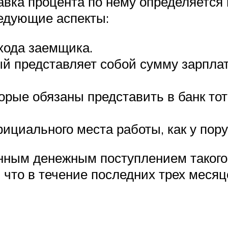
авка процента по нему определяетс
ледующие аспекты:
хода заемщика.
ый представляет собой сумму зарплат
рые обязаны представить в банк тот 
фициального места работы, как у пор
енным денежным поступлением такого
, что в течение последних трех меся