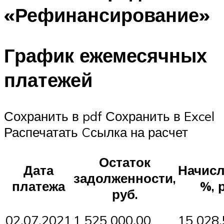
«Рефинансирование»
График ежемесячных
платежей
Сохранить в pdf Сохранить в Excel
Распечатать Cсылка на расчет
Остаток
Дата
Начис
задолженности,
платежа
%, 
руб.
02.07.2021
1 525 000,00
15 028,