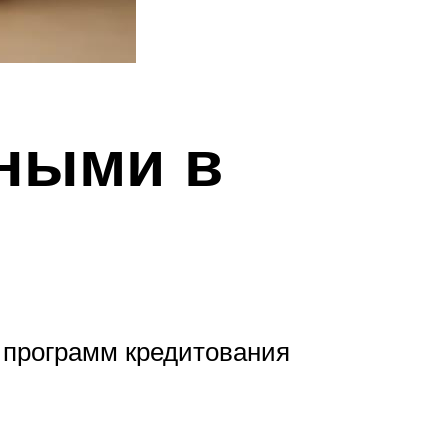
чными в
ь программ кредитования