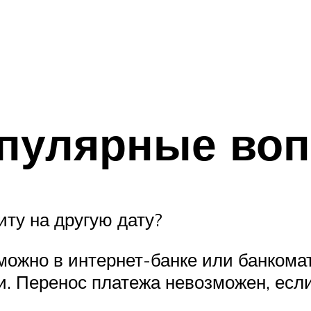
опулярные во
иту на другую дату?
ожно в интернет-банке или банкомат
и. Перенос платежа невозможен, есл