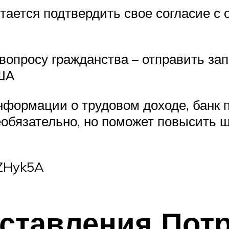
стается подтвердить свое согласие 
опросу гражданства – отправить зап
США
нформации о трудовом доходе, банк
обязательно, но поможет повысить 
lZHyk5A
ставления Пот