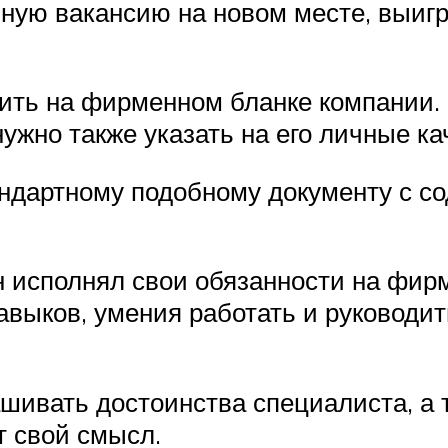
йную вакансию на новом месте, выиг
нить на фирменном бланке компании.
нужно также указать на его личные ка
андартному подобному документу с с
н исполнял свои обязанности на фир
выков, умения работать и руководить
ашивать достоинства специалиста, а
т свой смысл.