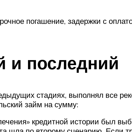
рочное погашение, задержки с оплат
й и последний
едыдущих стадиях, выполнял все рек
ьский займ на сумму:
злечения» кредитной истории был вы
ота шла по второму сценарию. Если 