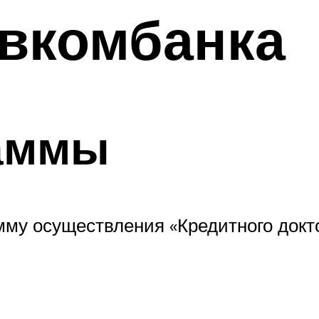
овкомбанка
аммы
мму осуществления «Кредитного докт