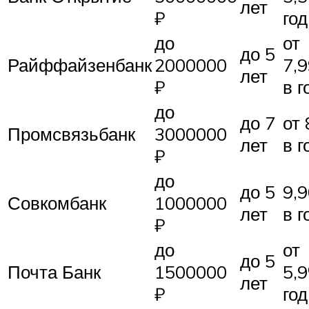
лет
₽
год
до
от
до 5
Райффайзенбанк
2000000
7,
лет
₽
в г
до
до 7
от
Промсвязьбанк
3000000
лет
в г
₽
до
до 5
9,
Совкомбанк
1000000
лет
в г
₽
до
от
до 5
Почта Банк
1500000
5,
лет
₽
год