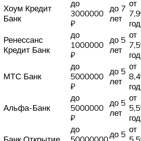
до
от
Хоум Кредит
до 7
3000000
7,
Банк
лет
₽
год
до
от
Ренессанс
до 5
1000000
7,
Кредит Банк
лет
₽
год
до
от
до 5
МТС Банк
5000000
8,
лет
₽
год
до
от
до 5
Альфа-Банк
5000000
5,
лет
₽
год
до
от
до 5
Банк Открытие
50000000
5,