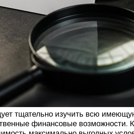
дует тщательно изучить всю имеющу
ственные финансовые возможности. К
имость максимально выгодных услов