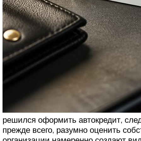
решился оформить автокредит, сле
прежде всего, разумно оценить соб
организации намеренно создают вид