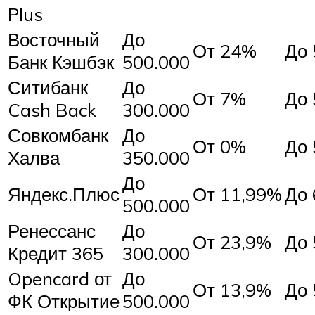
Plus
Восточный
До
От 24%
До 
Банк Кэшбэк
500.000
Ситибанк
До
От 7%
До 
Cash Back
300.000
Совкомбанк
До
От 0%
До 
Халва
350.000
До
Яндекс.Плюс
От 11,99%
До 
500.000
Ренессанс
До
От 23,9%
До 
Кредит 365
300.000
Opencard от
До
От 13,9%
До 
ФК Открытие
500.000