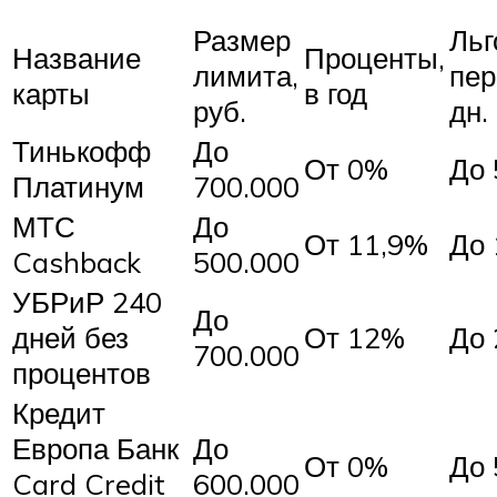
Размер
Льг
Название
Проценты,
лимита,
пер
карты
в год
руб.
дн.
Тинькофф
До
От 0%
До 
Платинум
700.000
МТС
До
От 11,9%
До 
Cashback
500.000
УБРиР 240
До
дней без
От 12%
До 
700.000
процентов
Кредит
Европа Банк
До
От 0%
До 
Card Credit
600.000