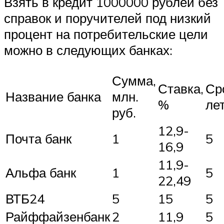
Взять в кредит 1000000 рублей без
справок и поручителей под низкий
процент на потребительские цели
можно в следующих банках:
Сумма,
Ставка,
Ср
Название банка
млн.
%
ле
руб.
12,9-
Почта банк
1
5
16,9
11,9-
Альфа банк
1
5
22,49
ВТБ24
5
15
5
Райффайзенбанк
2
11,9
5