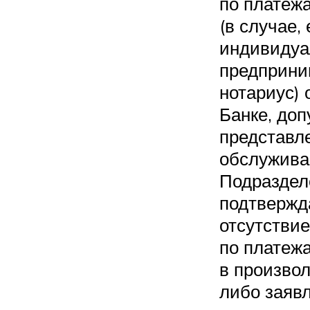
по платеж
(в случае,
индивиду
предприни
нотариус) 
Банке, доп
представл
обслужив
Подраздел
подтверж
отсутстви
по платеж
в произво
либо заяв