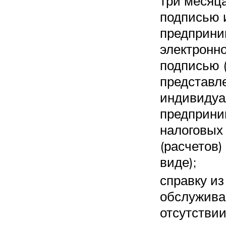
три месяца
подписью 
предприни
электронн
подписью 
представл
индивиду
предприни
налоговых
(расчетов)
виде);
справку из
обслужива
отсутстви