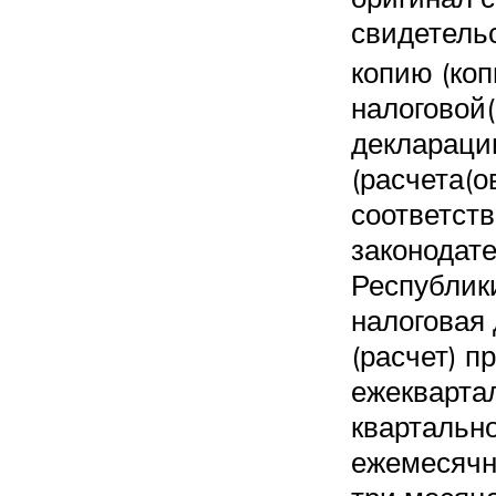
свидетельс
копию (коп
налоговой(
деклараци
(расчета(ов
соответств
законодат
Республик
налоговая
(расчет) п
ежекварта
квартально
ежемесячн