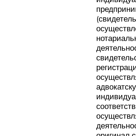
предприни
(свидетель
осуществл
нотариаль
деятельно
свидетель
регистраци
осуществ
адвокатск
индивидуа
соответст
осуществл
деятельно
оригинал 