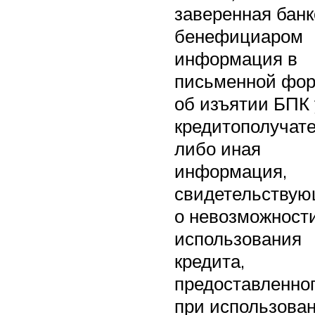
заверенная бан
бенефициаром
информация в
письменной фо
об изъятии БПК 
кредитополучат
либо иная
информация,
свидетельству
о невозможност
использования
кредита,
предоставленно
при использова