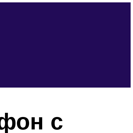
йфон с