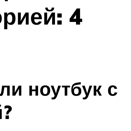
рией: 4
ли ноутбук с
й?