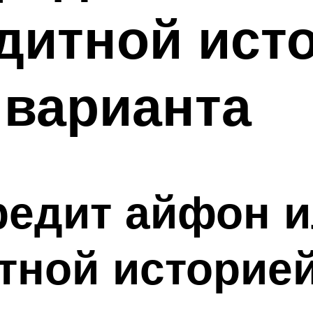
дитной исто
 варианта
кредит айфон и
тной историе