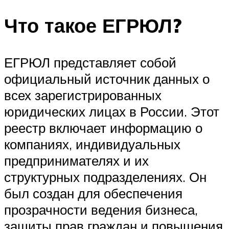
Что такое ЕГРЮЛ?
ЕГРЮЛ представляет собой
официальный источник данных о
всех зарегистрированных
юридических лицах в России. Этот
реестр включает информацию о
компаниях, индивидуальных
предпринимателях и их
структурных подразделениях. Он
был создан для обеспечения
прозрачности ведения бизнеса,
защиты прав граждан и повышения