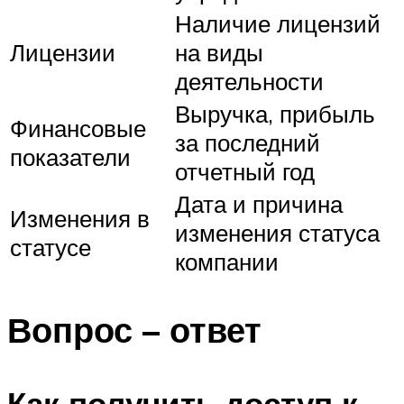
Наличие лицензий
Лицензии
на виды
деятельности
Выручка, прибыль
Финансовые
за последний
показатели
отчетный год
Дата и причина
Изменения в
изменения статуса
статусе
компании
Вопрос – ответ
Как получить доступ к