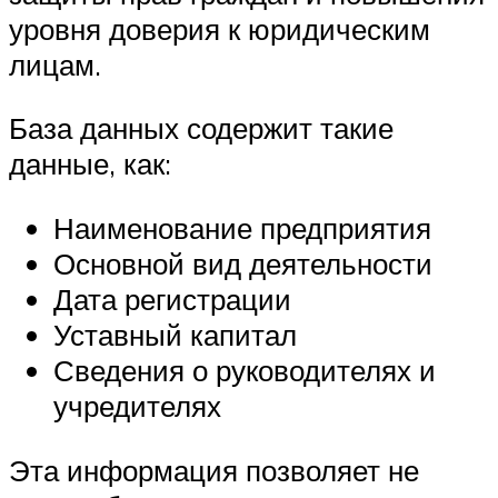
уровня доверия к юридическим
лицам.
База данных содержит такие
данные, как:
Наименование предприятия
Основной вид деятельности
Дата регистрации
Уставный капитал
Сведения о руководителях и
учредителях
Эта информация позволяет не