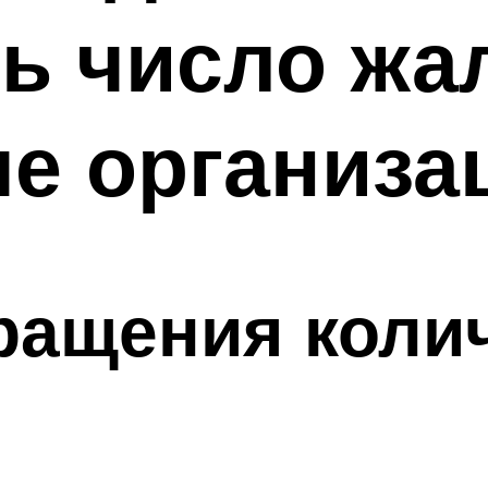
ь число жа
е организа
ращения колич