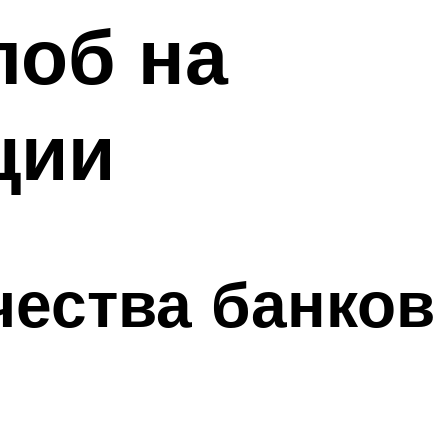
лоб на
ции
ества банков