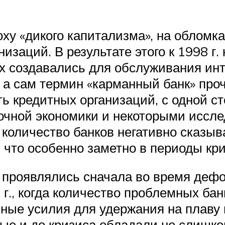
оху «дикого капитализма», на облом
изаций. В результате этого к 1998 г.
их создавались для обслуживания ин
а сам термин «карманный банк» проч
ь кредитных организаций, с одной с
очной экономики и некоторыми иссле
 количество банков негативно сказыв
что особенно заметно в периоды кри
проявлялись сначала во время дефол
г., когда количество проблемных бан
ые усилия для удержания на плаву н
рые и до кризиса обладали не слиш