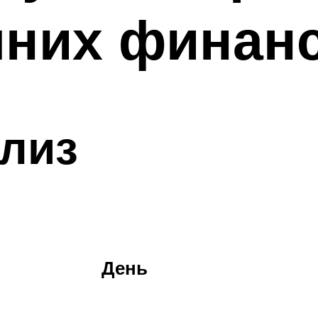
шних финан
лиз
День