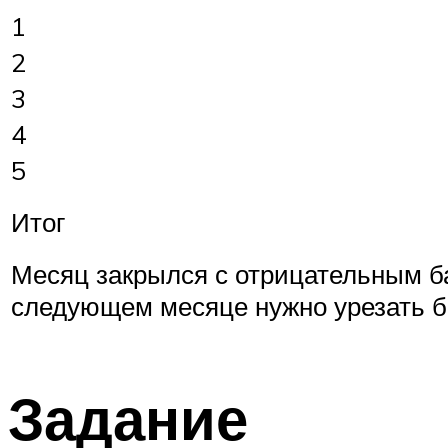
1
2
3
4
5
Итог
Месяц закрылся с отрицательным ба
следующем месяце нужно урезать б
Задание