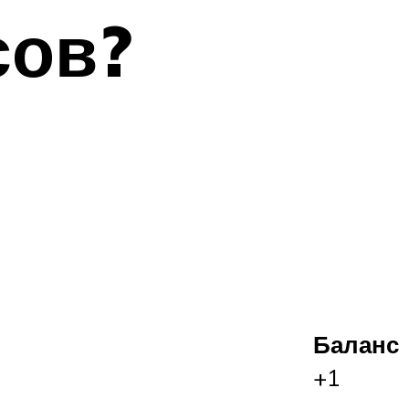
сов?
Баланс
+1