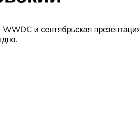
ой, WWDC и сентябрьская презентаци
ыдно.