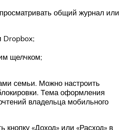
о просматривать общий журнал или
и Dropbox;
ним щелчком;
ами семьи. Можно настроить
 блокировки. Тема оформления
почтений владельца мобильного
ь кнопку «Доход» или «Расход» в