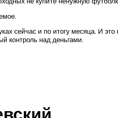
выходных не купите ненужную футбол
емое.
руках сейчас и по итогу месяца. И это
ый контроль над деньгами.
евский