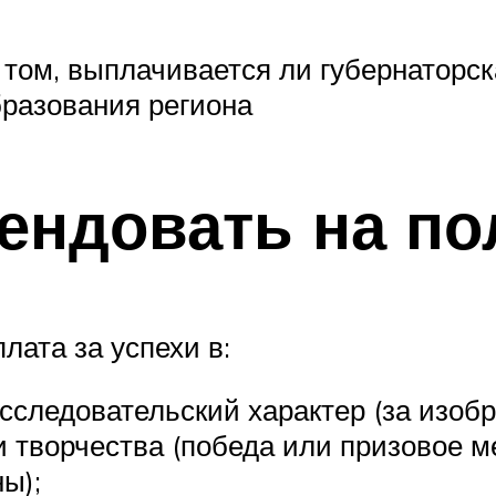
ом, выплачивается ли губернаторска
бразования региона
тендовать на п
лата за успехи в:
следовательский характер (за изобрет
 творчества (победа или призовое ме
ы);