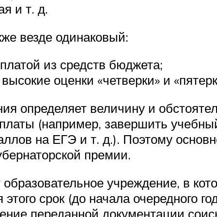
 и т. д.
кже везде одинаковый:
оплатой из средств бюджета;
высокие оценки «четверки» и «пятерк
ния определяет величину и обстоятел
латы (например, завершить учебный 
ллов на ЕГЭ и т. д.). Поэтому основ
убернаторской премии.
 образовательное учреждение, в кото
этого срок (до начала очередного го
рение переданной документации соис