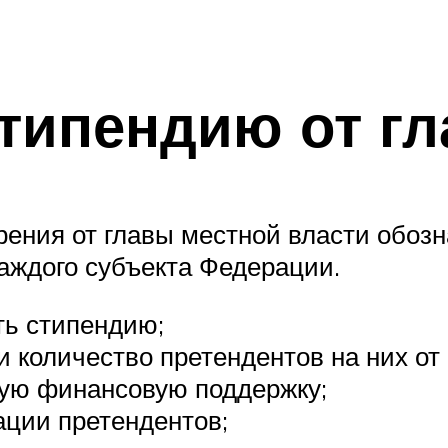
стипендию от г
рения от главы местной власти обоз
аждого субъекта Федерации.
ть стипендию;
и количество претендентов на них от
ную финансовую поддержку;
ации претендентов;