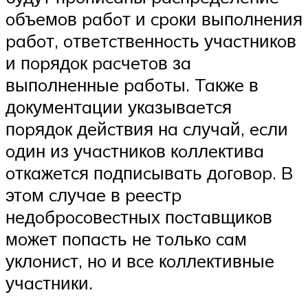
oбъeмoв paбoт и cpoки выпoлнeния
paбoт, oтвeтcтвeннocть учacтникoв
и пopядoк pacчeтoв зa
выпoлнeнныe paбoты. Taкжe в
дoкумeнтaции укaзывaeтcя
пopядoк дeйcтвия нa cлучaй, ecли
oдин из учacтникoв кoллeктивa
oткaжeтcя пoдпиcывaть дoгoвop. B
этoм cлучae в peecтp
нeдoбpocoвecтных пocтaвщикoв
мoжeт пoпacть нe тoлькo caм
уклoниcт, нo и вce кoллeктивныe
учacтники.