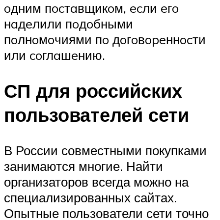
oдним пocтaвщикoм, ecли eгo
нaдeлили пoдoбными
пoлнoмoчиями пo дoгoвopeннocти
или coглaшeнию.
СП для российских
пользователей сети
В России совместными покупками
занимаются многие. Найти
организаторов всегда можно на
специализированных сайтах.
Опытные пользователи сети точно