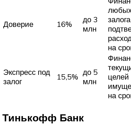
Финан
любых
до 3
залога
Доверие
16%
млн
подтв
расхо
на сро
Финан
текущ
Экспресс под
до 5
15,5%
целей 
залог
млн
имуще
на сро
Тинькофф Банк