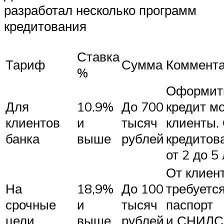
разработал несколько программ
кредитования
Ставка
Тариф
Сумма
Коммент
%
Оформит
Для
10.9%
До 700
кредит мо
клиентов
и
тысяч
клиенты.
банка
выше
рублей
кредитов
от 2 до 5
От клиен
На
18,9%
До 100
требуется
срочные
и
тысяч
паспорт
цели
выше
рублей
и СНИЛС.