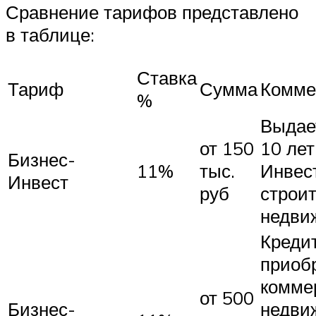
Сравнение тарифов представлено
в таблице:
Ставка
Тариф
Сумма
Комме
%
Выдает
от 150
10 лет
Бизнес-
11%
тыс.
Инвес
Инвест
руб
строит
недви
Креди
приоб
комме
от 500
Бизнес-
недви