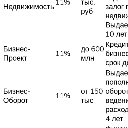
11%
тыс.
Недвижимость
залог
руб
недви
Выдает
10 лет
Кредит
Бизнес-
до 600
11%
бизнес
Проект
млн
срок д
Выдае
попол
Бизнес-
от 150
оборо
11%
Оборот
тыс
веден
расход
4 лет.