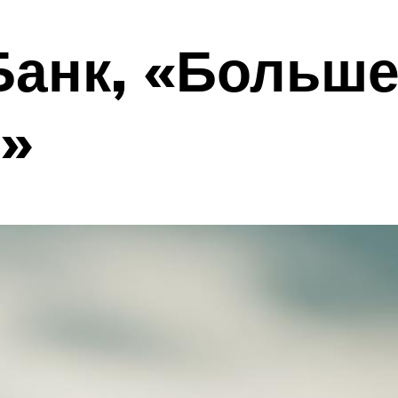
Банк, «Больш
и»