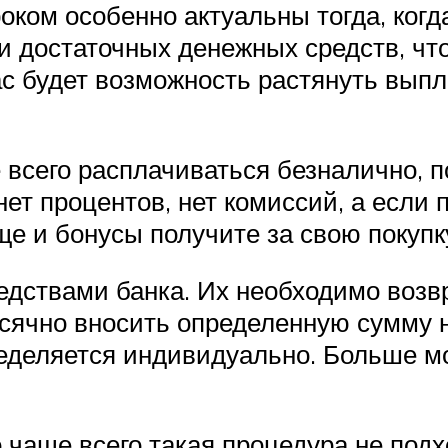
оком особенно актуальны тогда, ког
чии достаточных денежных средств, 
ас будет возможность растянуть вып
 всего расплачиваться безналично, п
нет процентов, нет комиссий, а если
е и бонусы получите за свою покупк
дствами банка. Их необходимо возв
сячно вносить определенную сумму 
еделяется индивидуально. Больше мо
о чаще всего такая процедура не под