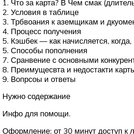
1. Что за карта? В Чем смак (длител
2. Условия в таблице
3. Трбвоания к аземщикам и дкуоме
4. Процесс получения
5. Кэшбек — как начисляется, когда,
5. Способы пополнения
7. Сранвение с основными конкурен
8. Преимущесвта и недостакти карт
9. Вопрсоы и ответы
Нужно содержание
Инфо для помощи.
Оформление: от 30 минут доступ к 