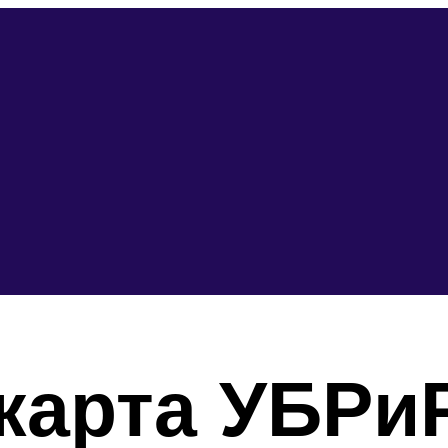
карта УБРи