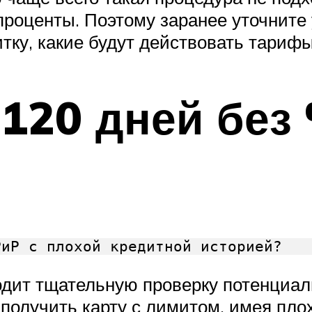
роценты. Поэтому заранее уточните у
тку, какие будут действовать тарифы
 120 дней без
РиР с плохой кредитной историей?
одит тщательную проверку потенциал
 получить карту с лимитом, имея пло