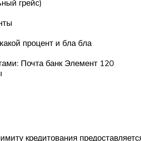
ьный грейс)
нты
 какой процент и бла бла
тами: Почта банк Элемент 120
ы
лимиту кредитования предоставляетс