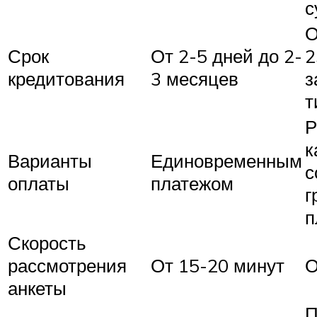
с
О
Срок
От 2-5 дней до 2-
2
кредитования
3 месяцев
з
т
Р
к
Варианты
Единовременным
с
оплаты
платежом
г
п
Скорость
рассмотрения
От 15-20 минут
О
анкеты
П