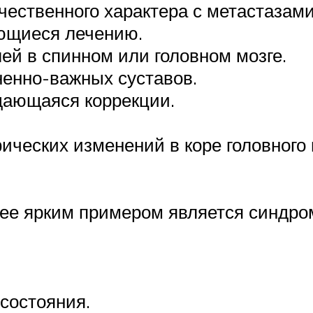
ественного характера с метастазами
ающиеся лечению.
й в спинном или головном мозге.
ненно-важных суставов.
дающаяся коррекции.
ческих изменений в коре головного 
е ярким примером является синдро
состояния.