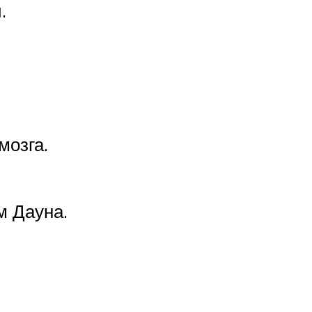
.
мозга.
м Дауна.