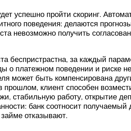
удет успешно пройти скоринг. Автома
тного поведения: делаются прогноз
ста невозможно получить согласован
та беспристрастна, за каждый парам
ы о платежном поведении и риске не
теля может быть компенсирована дру
в прошлом, клиент способен возмести
и, стабильную работу, открытие де
нности: банк соотносит получаемый 
 займе отказывают.