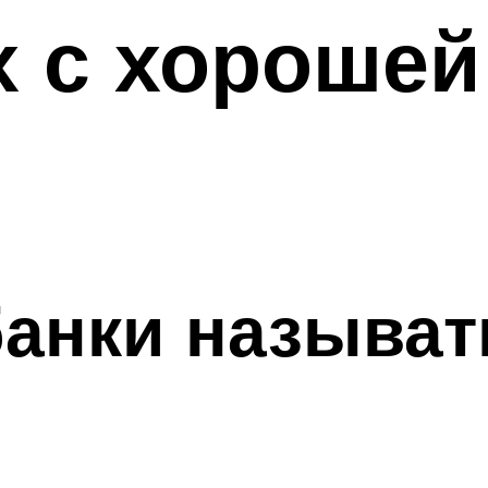
х с хорошей
анки называт