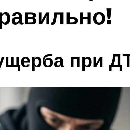
равильно!
ущерба при Д