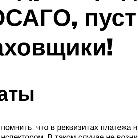
ОСАГО, пус
аховщики!
аты
помнить, что в реквизитах платежа 
инспектором. В таком случае не возн