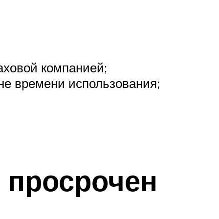
раховой компанией;
вне времени использования;
и просрочен