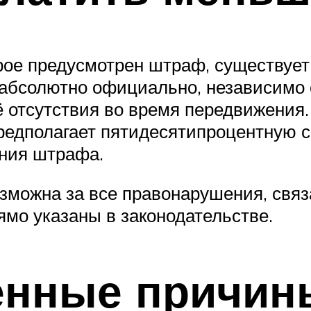
ое предусмотрен штраф, существует
 абсолютно официально, независимо о
ё отсутствия во время передвижения
редполагает пятидесятипроцентную ск
ения штрафа.
зможна за все правонарушения, связ
рямо указаны в законодательстве.
енные причин