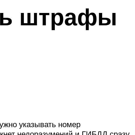
ть штрафы
нужно указывать номер
икнет недоразумений и ГИБДД сразу