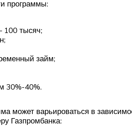
ти программы:
 100 тысяч;
н;
ременный займ;
ум 30%-40%.
ма может варьироваться в зависимос
ру Газпромбанка: