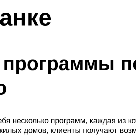
анке
 программы п
ю
ебя несколько программ, каждая из к
илых домов, клиенты получают возм