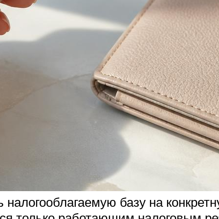
 налогооблагаемую базу на конкретну
тся только работающим налоговым ре