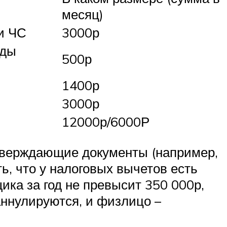
месяц)
и ЧС
3000р
иды
500р
1400р
3000р
12000р/6000Р
дтверждающие документы (например,
ь, что у налоговых вычетов есть
ика за год не превысит 350 000р,
аннулируются, и физлицо –