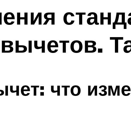
ления стан
вычетов. Т
чет: что изме