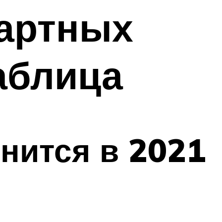
дартных
аблица
нится в 2021