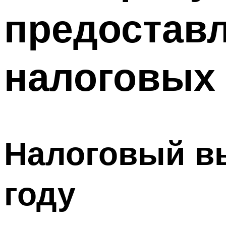
предостав
налоговых 
Налоговый вы
году