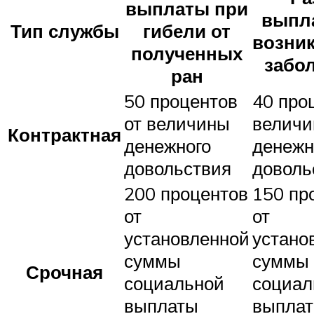
выплаты при
выпл
Тип службы
гибели от
возни
полученных
забо
ран
50 процентов
40 про
от величины
велич
Контрактная
денежного
денежн
довольствия
доволь
200 процентов
150 пр
от
от
установленной
устано
суммы
суммы
Срочная
социальной
социал
выплаты
выпла