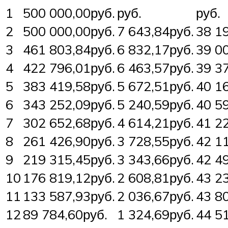
1
500 000,00руб.
руб.
руб.
2
500 000,00руб.
7 643,84руб.
38 1
3
461 803,84руб.
6 832,17руб.
39 0
4
422 796,01руб.
6 463,57руб.
39 3
5
383 419,58руб.
5 672,51руб.
40 1
6
343 252,09руб.
5 240,59руб.
40 5
7
302 652,68руб.
4 614,21руб.
41 2
8
261 426,90руб.
3 728,55руб.
42 1
9
219 315,45руб.
3 343,66руб.
42 4
10
176 819,12руб.
2 608,81руб.
43 2
11
133 587,93руб.
2 036,67руб.
43 8
12
89 784,60руб.
1 324,69руб.
44 5