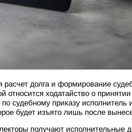
я расчет долга и формирование судебн
ой относится ходатайство о принятии
е по судебному приказу исполнитель 
орое будет изъято лишь после вынес
ллекторы получают исполнительные д