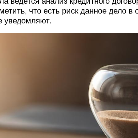
а ведется анализ кредитного догово
метить, что есть риск данное дело в
е уведомляют.