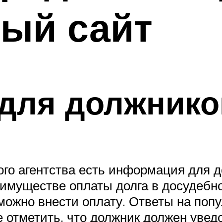
ый сайт
для должнико
го агентства есть информация для д
имуществе оплаты долга в досудебн
 можно внести оплату. Ответы на поп
е отметить, что должник должен уве