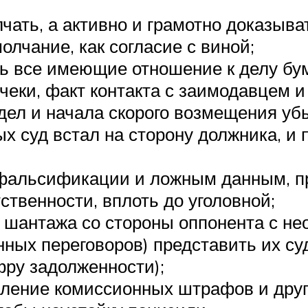
чать, а активно и грамотно доказыва
олчание, как согласие с виной;
ть все имеющие отношение к делу бу
чеки, факт контакта с заимодавцем 
дел и начала скорого возмещения убы
х суд встал на сторону должника, и 
к фальсификации и ложным данным, 
ственности, вплоть до уголовной;
и шантажа со стороны оппонента с н
ных переговоров) представить их су
фру задолженности);
ление комиссионных штрафов и други