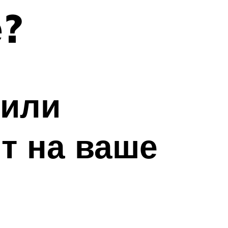
е?
 или
т на ваше