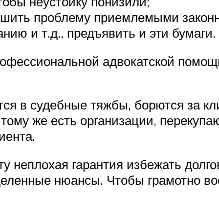
чтобы неустойку понизили;
решить проблему приемлемыми закон
нию и т.д., предъявить и эти бумаги.
рофессиональной адвокатской помощи
тся в судебные тяжбы, борются за кл
К тому же есть организации, переку
иента.
иту неплохая гарантия избежать долг
деленные нюансы. Чтобы грамотно в