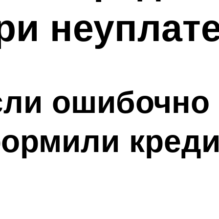
ри неуплат
сли ошибочно
ормили креди