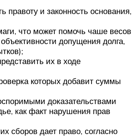
ть правоту и законность основания,
маги, что может помочь чаше весов
и объективности допущения долга,
тков);
представить их в ходе
проверка которых добавит суммы
еоспоримыми доказательствами
дье, как факт нарушения прав
х сборов дает право, согласно