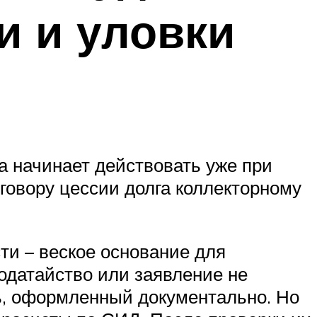
и и уловки
а начинает действовать уже при
оговору цессии долга коллекторному
ти – веское основание для
ходатайство или заявление не
ль, оформленный документально. Но