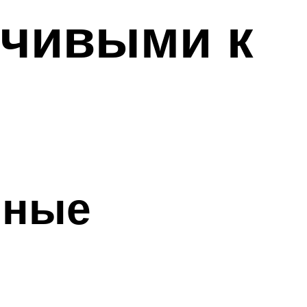
мчивыми к
бные