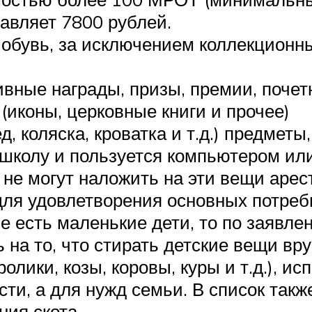
тавляет 7800 рублей.
обувь, за исключением коллекционн
ные награды, призы, премии, почетн
(иконы, церковные книги и прочее)
, коляска, кроватка и т.д.) предметы
 школу и пользуется компьютером ил
не могут наложить на эти вещи арест
ля удовлетворения основных потребн
ме есть маленькие дети, то по заявл
на то, что стирать детские вещи вру
олики, козы, коровы, куры и т.д.), и
и, а для нужд семьи. В список также
ия скота.