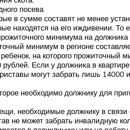
дного посева
орые в сумме составят не менее уст
рые находятся на его иждивении. То 
прожиточного минимума на должника 
точный минимум в регионе составля
ребенок, на которого прожиточный м
 рублей. Если у должника в квартире
риставы могут забрать лишь 14000 и
 которое необходимо должнику для при
ещи, необходимые должнику в связи 
ав не может забрать инвалидную кол
ается в поликлинику или на работу и