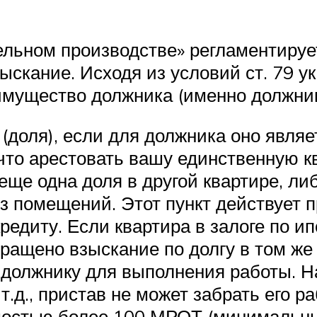
льном производстве» регламентируе
скание. Исходя из условий ст. 79 ук
мущество должника (именно должник
(доля), если для должника оно явля
что арестовать вашу единственную кв
еще одна доля в другой квартире, ли
з помещений. Этот пункт действует п
редиту. Если квартира в залоге по и
ращено взыскание по долгу в том же 
 должнику для выполнения работы. Н
т.д., пристав не может забрать его 
мостью более 100 МРОТ (минимальны