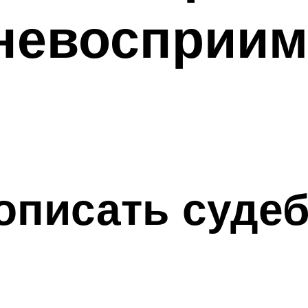
 невосприи
 описать суде