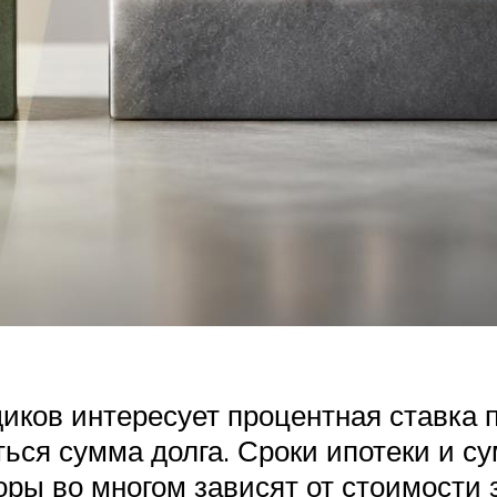
ков интересует процентная ставка по
ться сумма долга. Сроки ипотеки и с
кторы во многом зависят от стоимости