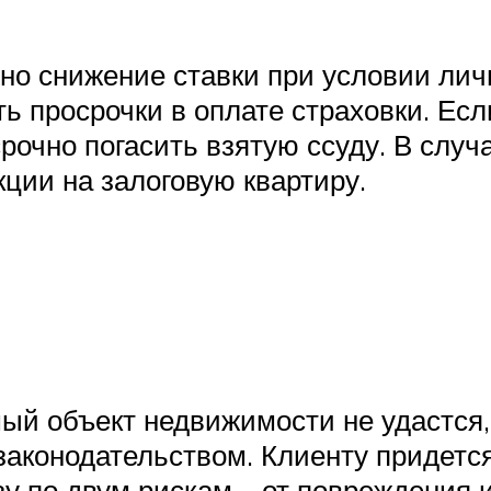
но снижение ставки при условии личн
ть просрочки в оплате страховки. Ес
осрочно погасить взятую ссуду. В слу
ции на залоговую квартиру.
ый объект недвижимости не удастся, 
законодательством. Клиенту придется
у по двум рискам – от повреждения 