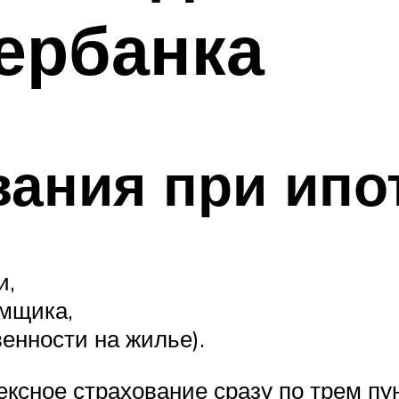
ербанка
ания при ипо
и,
емщика,
венности на жилье).
ексное страхование сразу по трем п