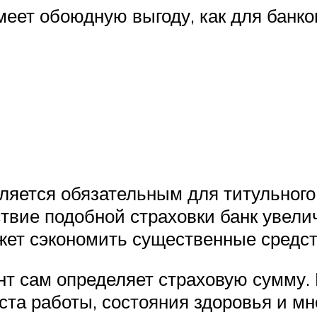
меет обоюдную выгоду, как для банков
вляется обязательным для титульног
утствие подобной страховки банк увел
жет сэкономить существенные средст
нт сам определяет страховую сумму.
еста работы, состояния здоровья и мн