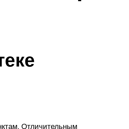
теке
унктам. Отличительным