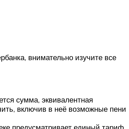
рбанка, внимательно изучите все
ется сумма, эквивалентная
чить, включив в неё возможные пени
теке предусматривает единый тариф