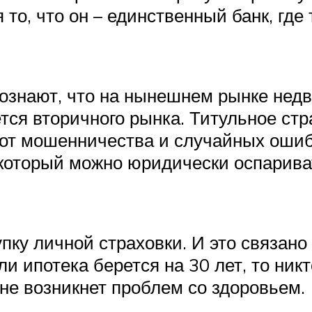
о, что он – единственный банк, где
сознают, что на нынешнем рынке нед
тся вторичного рынка. Титульное стр
ь от мошенничества и случайных оши
за который можно юридически оспарив
ку личной страховки. И это связано н
ли ипотека берется на 30 лет, то ни
о не возникнет проблем со здоровьем.