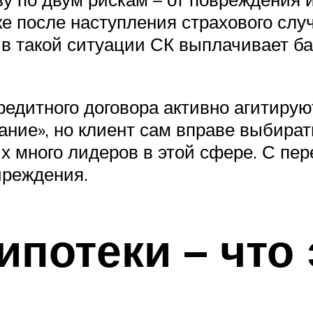
 после наступления страхового слу
о в такой ситуации СК выплачивает б
едитного договора активно агитирую
ние», но клиент сам вправе выбират
х много лидеров в этой сфере. С пе
чреждения.
потеки – что 