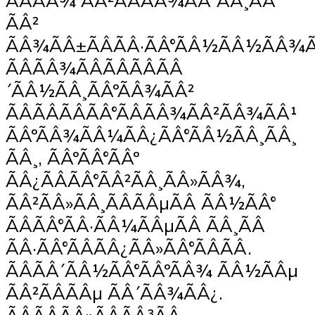
ÃÂÃÂ¾ ÃÂ²ÃÂÃÂ¾ÃÂ´ÃÂ¸ÃÂ
ÃÂ²
ÃÂ¾ÃÂ±ÃÂÃÂ·ÃÂ°ÃÂ½ÃÂ½ÃÂ¾Ã
ÃÂÃÂ¾ÃÂÃÂÃÂÃÂ
´ÃÂ½ÃÂ¸ÃÂºÃÂ¾ÃÂ²
ÃÂÃÂÃÂÃÂ°ÃÂÃÂ¾ÃÂ²ÃÂ¾ÃÂ¹
ÃÂºÃÂ¾ÃÂ¼ÃÂ¿ÃÂ°ÃÂ½ÃÂ¸ÃÂ¸
ÃÂ¸, ÃÂºÃÂ°ÃÂº
ÃÂ¿ÃÂÃÂ°ÃÂ²ÃÂ¸ÃÂ»ÃÂ¾,
ÃÂ²ÃÂ»ÃÂ¸ÃÂÃÂµÃÂ ÃÂ½ÃÂ°
ÃÂÃÂ°ÃÂ·ÃÂ¼ÃÂµÃÂ ÃÂ¸ÃÂ
ÃÂ·ÃÂ°ÃÂÃÂ¿ÃÂ»ÃÂ°ÃÂÃÂ.
ÃÂÃÂ´ÃÂ½ÃÂ°ÃÂºÃÂ¾ ÃÂ½ÃÂµ
ÃÂ²ÃÂÃÂµ ÃÂ´ÃÂ¾ÃÂ¿.