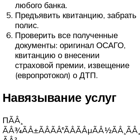
любого банка.
Предъявить квитанцию, забрать
полис.
Проверить все полученные
документы: оригинал ОСАГО,
квитанцию о внесении
страховой премии, извещение
(европротокол) о ДТП.
Навязывание услуг
ПÃÂ¸
ÃÂ¾ÃÂ±ÃÂÃÂ°ÃÂÃÂµÃÂ½ÃÂ¸ÃÂ