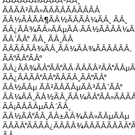
ÃÂÃÂÃÂ»ÃÂÃÂ³ÃÂ¸
ÃÂÃÂ²ÃÂ»ÃÂÃÂÃÂÃÂÃÂ
ÃÂ½ÃÂÃÂ¶ÃÂ½ÃÂÃÂ¼ÃÂ¸ ÃÂ¸
ÃÂ¿ÃÂ¾ÃÂ»ÃÂµÃÂ·ÃÂ½ÃÂÃÂ¼ÃÂ
ÃÂ´ÃÂ° ÃÂ¸ ÃÂ¸ÃÂ
ÃÂÃÂÃÂ¾ÃÂ¸ÃÂ¼ÃÂ¾ÃÂÃÂÃÂ,
ÃÂºÃÂ°ÃÂº
ÃÂ¿ÃÂ¾ÃÂºÃÂ°ÃÂ·ÃÂÃÂ²ÃÂ°ÃÂµ
ÃÂ¿ÃÂÃÂ°ÃÂºÃÂÃÂ¸ÃÂºÃÂ°
ÃÂ½ÃÂµ ÃÂ²ÃÂÃÂµÃÂ³ÃÂ´ÃÂ°
ÃÂ¼ÃÂ¸ÃÂ½ÃÂ¸ÃÂ¼ÃÂ°ÃÂ»ÃÂÃÂ
ÃÂ¡ÃÂÃÂµÃÂ´ÃÂ¸
ÃÂ½ÃÂ°ÃÂ¸ÃÂ±ÃÂ¾ÃÂ»ÃÂµÃÂµ
ÃÂÃÂ°ÃÂÃÂ¿ÃÂÃÂ¾ÃÂÃÂÃÂÃÂ