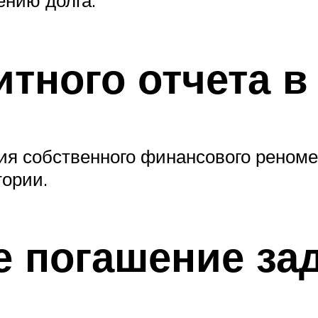
ению долга.
итного отчета в
ия собственного финансового реноме,
тории.
 погашение за