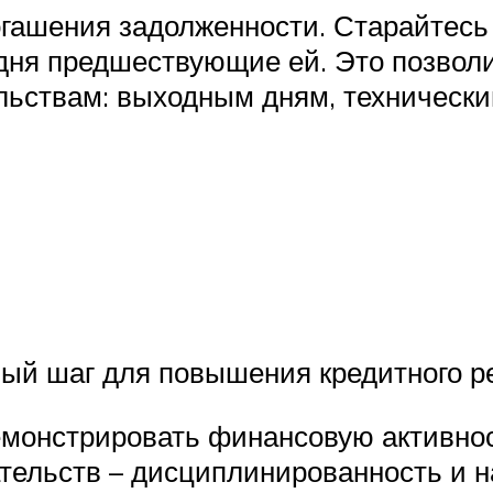
огашения задолженности. Старайтесь
3 дня предшествующие ей. Это позво
ьствам: выходным дням, технически
й шаг для повышения кредитного ре
емонстрировать финансовую активнос
ательств – дисциплинированность и н