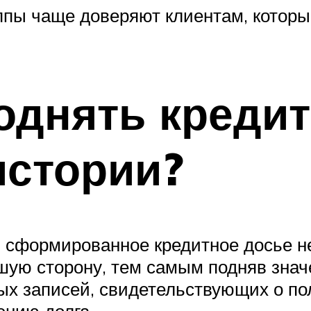
ппы чаще доверяют клиентам, котор
однять креди
истории?
 сформированное кредитное досье не
ую сторону, тем самым подняв знач
ых записей, свидетельствующих о по