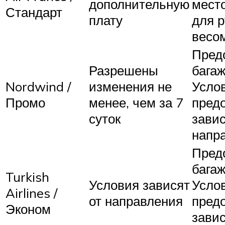
дополнительную
место
Стандарт
плату
для 
весом
Пред
Разрешены
багаж
Nordwind /
изменения не
Усло
Промо
менее, чем за 7
пред
суток
завис
напр
Пред
багаж
Turkish
Условия зависят
Усло
Airlines /
от направления
пред
Эконом
завис