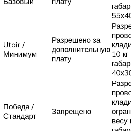
Базовый
плату
габар
55х4
Разр
пров
Разрешено за
Utair /
клад
дополнительную
Минимум
10 кг
плату
габар
40х3
Разр
пров
клади
Победа /
Запрещено
огра
Стандарт
весу 
габар