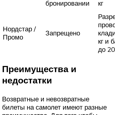
бронировании
кг
Разр
пров
Нордстар /
Запрещено
клади
Промо
кг и 
до 20
Преимущества и
недостатки
Возвратные и невозвратные
билеты на самолет имеют разные