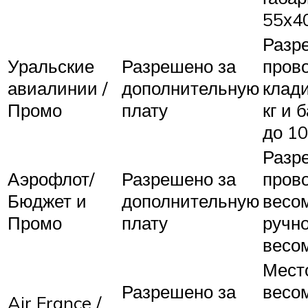
55х4
Разр
Уральские
Разрешено за
пров
авиалинии /
дополнительную
клади
Промо
плату
кг и 
до 10
Разр
Аэрофлот/
Разрешено за
прово
Бюджет и
дополнительную
весом
Промо
плату
ручн
весом
Мест
Разрешено за
весом
Air France /