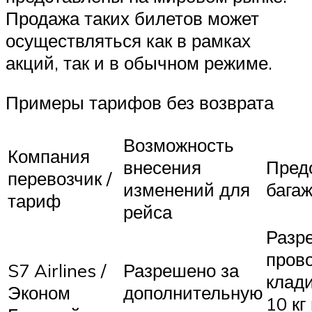
Продажа таких билетов может
осуществляться как в рамках
акций, так и в обычном режиме.
Примеры тарифов без возврата
Возможность
Компания
внесения
Пред
перевозчик /
изменений для
бага
тариф
рейса
Разр
пров
S7 Airlines /
Разрешено за
клад
Эконом
дополнительную
10 кг