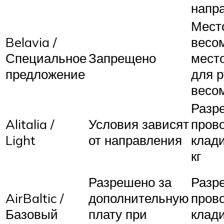
напр
Мест
Belavia /
весом
Специальное
Запрещено
место
предложение
для 
весом
Разр
Alitalia /
Условия зависят
пров
Light
от направления
клади
кг
Разрешено за
Разр
AirBaltic /
дополнительную
пров
Базовый
плату при
клади