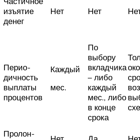
Частичное
изъятие
Нет
Нет
Не
денег
По
выбору
Тол
Перио-
вкладчика
ок
Каждый
дичность
– либо
сро
мес.
выплаты
каждый
во
процентов
мес., либо
вы
в конце
сх
срока
Пролон-
Нет
Да
Не