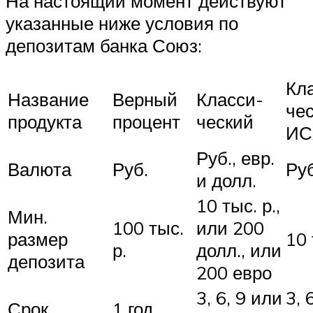
На настоящий момент действуют
указанные ниже условия по
депозитам банка Союз:
Кл
Название
Верный
Класси-
че
продукта
процент
ческий
И
Руб., евр.
Валюта
Руб.
Руб
и долл.
10 тыс. р.,
Мин.
100 тыс.
или 200
размер
10 
р.
долл., или
депозита
200 евро
3, 6, 9 или
3, 
Срок
1 год