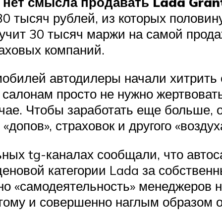
 нет смысла продавать Lada Grant
0 тысяч рублей, из которых половину
олучит 30 тысяч маржи на самой прода
раховых компаний.
обилей автодилеры начали хитрить 
салонам просто не нужно жертвовать
чае. Чтобы заработать еще больше, о
«допов», страховок и другого «воздух
ных tg-каналах сообщали, что автос
еновой категории Lada за собственны
но «самодеятельность» менеджеров на
тому и совершенно наглым образом 