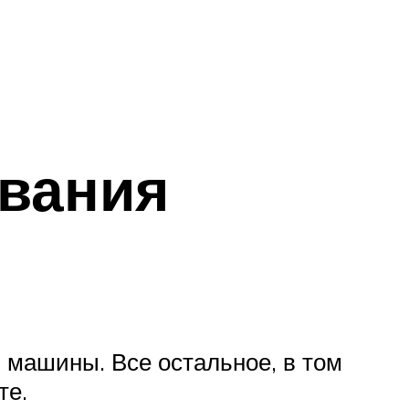
ования
й машины. Все остальное, в том
те.