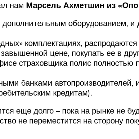
зал нам
Марсель Ахметшин из «Опо
с дополнительным оборудованием, и д
бедных» комплектациях, распродаются
о завышенной цене, покупать ее в др
фисе страховщика полис полностью по
ыми банками автопроизводителей, и 
ребительским кредитам).
ится еще долго – пока на рынке не б
тво не переместится на сторону пок