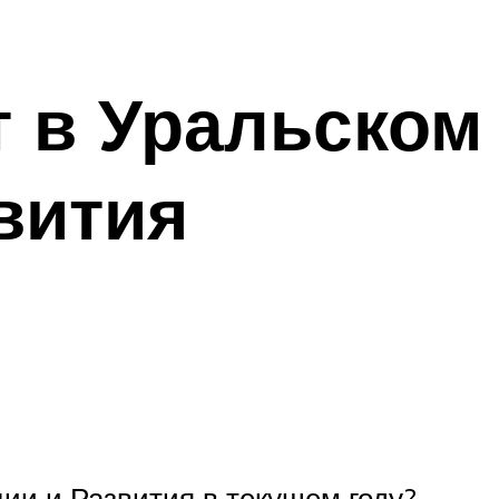
т в Уральском
вития
ии и Развития в текущем году?