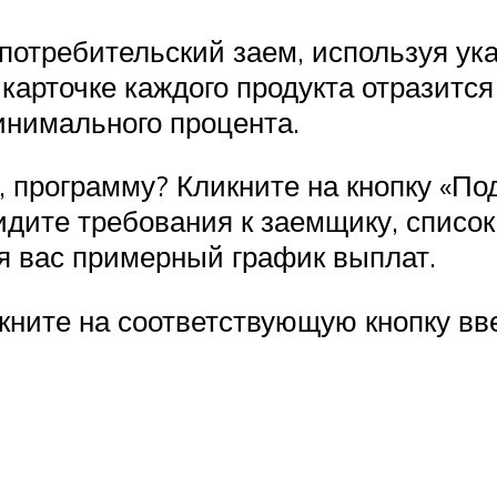
потребительский заем, используя ук
карточке каждого продукта отразитс
инимального процента.
 программу? Кликните на кнопку «По
идите требования к заемщику, список
ля вас примерный график выплат.
кните на соответствующую кнопку вв