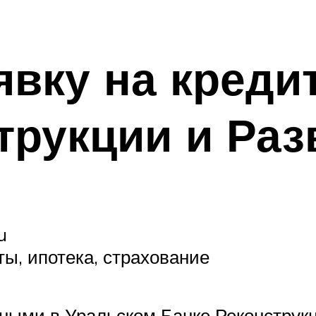
вку на креди
трукции и Раз
u
ы, ипотека, страхование
ыми в Уральском Банке Реконструкц