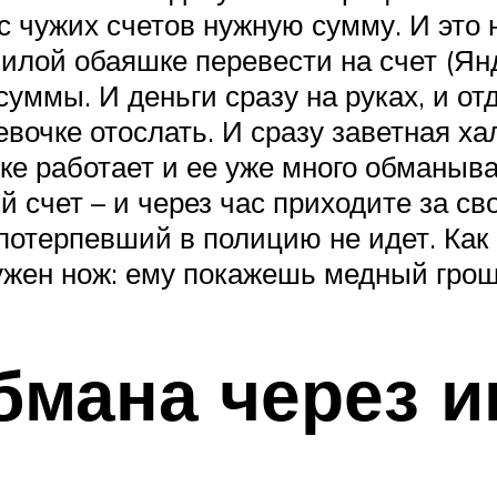
с чужих счетов нужную сумму. И это н
милой обаяшке перевести на счет (Ян
уммы. И деньги сразу на руках, и отд
очке отослать. И сразу заветная хал
е работает и ее уже много обманывал
 счет – и через час приходите за св
 потерпевший в полицию не идет. Как
нужен нож: ему покажешь медный грош 
бмана через и