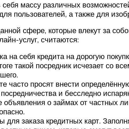
в себя массу различных возможносте
 для пользователей, а также для изо
ной сфере, которые влекут за собо
лайн-услуг, считаются:
а на себя кредита на дорогую покуп
тоге такой посредник исчезает со вс
шего.
е часто просят внести определённу
посредничества и бесследно испаря
е объявления о займах от частных л
опасно.
для заказа кредитных карт. Заполня