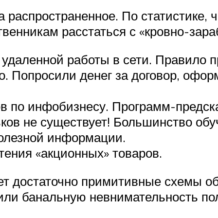
а распространенное. По статистике, 
венникам расстаться с «кровно-зара
даленной работы в сети. Правило пр
ло. Попросили денег за договор, офор
в по инфобизнесу. Программ-предска
ов не существует! Большинство обу
полезной информации.
тения «акционных» товаров.
т достаточно примитивные схемы об
или банальную невнимательность по