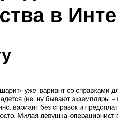
тва в Инте
ту
 шарит» уже, вариант со справками д
падется (не, ну бывают экземпляры – 
нно, вариант без справок и предоплат
росто. Милая девушка-операционист в