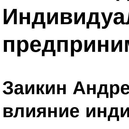
Индивидуа
предприним
Заикин Андре
влияние инд