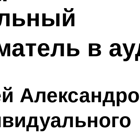
льный
атель в ау
й Александро
ивидуального