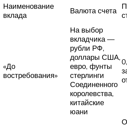
Наименование
П
Валюта счета
вклада
с
На выбор
вкладчика —
рубли РФ,
доллары США,
0
«До
евро, фунты
з
востребования»
стерлинги
о
Соединенного
королевства,
китайские
юани
О