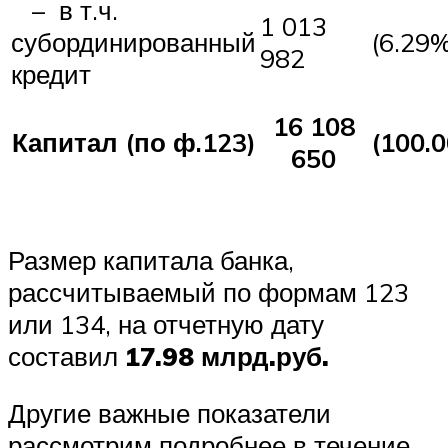
– в т.ч.
1 013
субординированный
(6.29%
982
кредит
16 108
Капитал (по ф.123)
(100.
650
Размер капитала банка,
рассчитываемый по формам 123
или 134, на отчетную дату
составил
17.98 млрд.руб.
Другие важные показатели
рассмотрим подробнее в течение