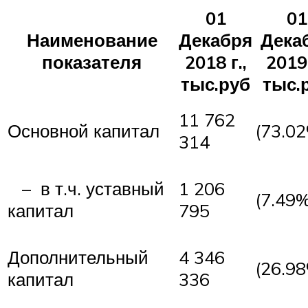
01
01
Наименование
Декабря
Дека
показателя
2018 г.,
2019 
тыс.руб
тыс.
11 762
Основной капитал
(73.0
314
– в т.ч. уставный
1 206
(7.49%
капитал
795
Дополнительный
4 346
(26.9
капитал
336