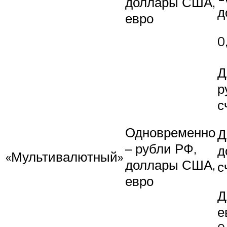
доллары США,
д
евро
0
Д
р
с
Одновременно
Д
– рубли РФ,
д
«Мультивалютный»
доллары США,
с
евро
Д
е