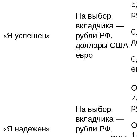
5
р
На выбор
вкладчика —
0
«Я успешен»
рубли РФ,
д
доллары США,
евро
0
е
О
7
р
На выбор
вкладчика —
О
«Я надежен»
рубли РФ,
1