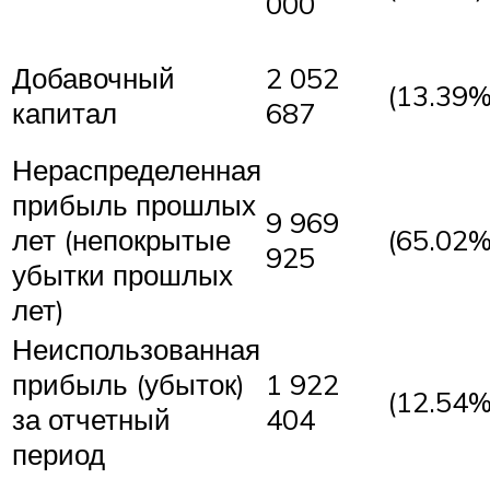
000
Добавочный
2 052
(13.39%
капитал
687
Нераспределенная
прибыль прошлых
9 969
лет (непокрытые
(65.02%
925
убытки прошлых
лет)
Неиспользованная
прибыль (убыток)
1 922
(12.54%
за отчетный
404
период