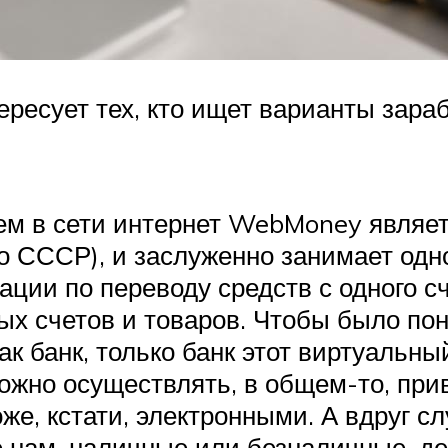
тересует тех, кто ищет варианты зара
ем в сети интернет WebMoney являет
о СССР), и заслуженно занимает одн
ции по переводу средств с одного сч
ых счетов и товаров. Чтобы было по
к банк, только банк этот виртуальный
можно осуществлять, в общем-то, пр
е, кстати, электронными. А вдруг сл
 нам, наличные или безналичные, д