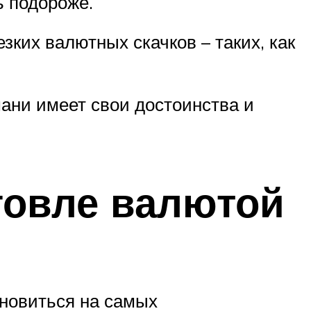
ь подороже.
ких валютных скачков – таких, как
мани имеет свои достоинства и
говле валютой
ановиться на самых