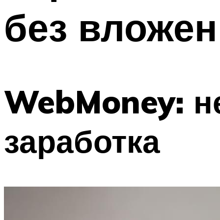
без вложе
WebMoney: н
заработка