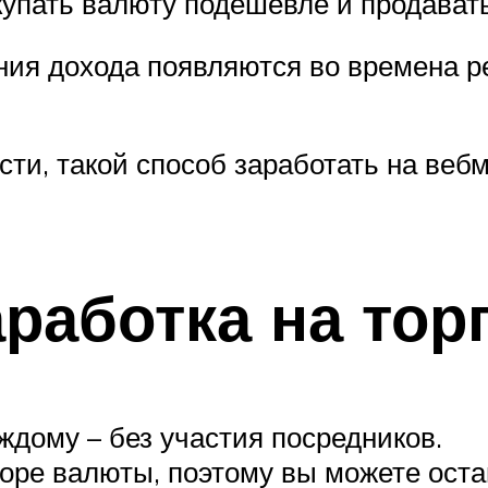
купать валюту подешевле и продават
ия дохода появляются во времена рез
сти, такой способ заработать на веб
аработка на тор
ждому – без участия посредников.
боре валюты, поэтому вы можете ост