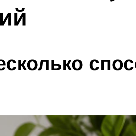
ний
есколько спо