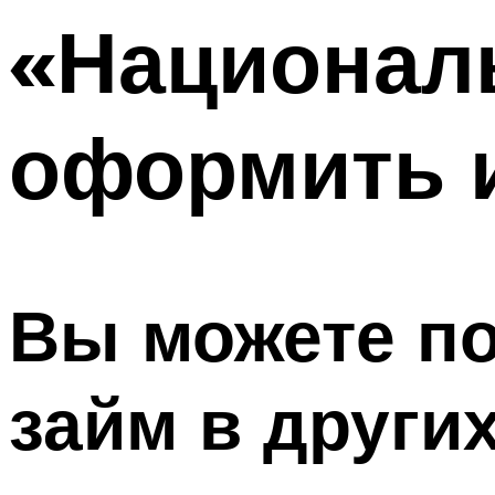
«Националь
оформить и
Вы можете по
займ в други