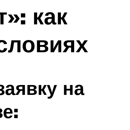
»: как
условиях
заявку на
е: