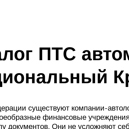
алог ПТС авто
циональный К
едерации существуют компании-автол
воеобразные финансовые учреждения
пу документов. Они не усложняют се