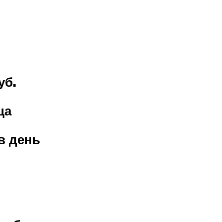
уб.
ца
 в день