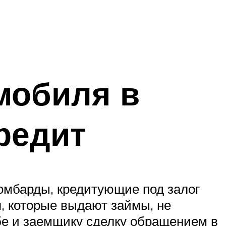
мобиля в
редит
омбарды, кредитующие под залог
, которые выдают займы, не
бе и заемщику сделку обращением в