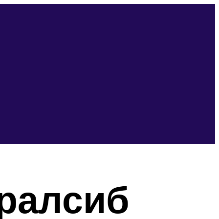
ралсиб