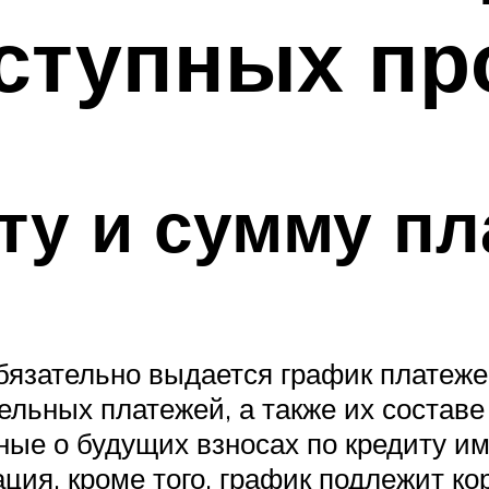
оступных п
ату и сумму п
бязательно выдается график платеже
льных платежей, а также их составе 
нные о будущих взносах по кредиту и
ция, кроме того, график подлежит к