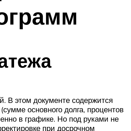
рограмм
латежа
й. В этом документе содержится
(сумме основного долга, процентов
менно в графике. Но под руками не
орректировке при досрочном