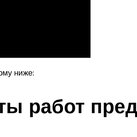
рму ниже:
ты работ пре