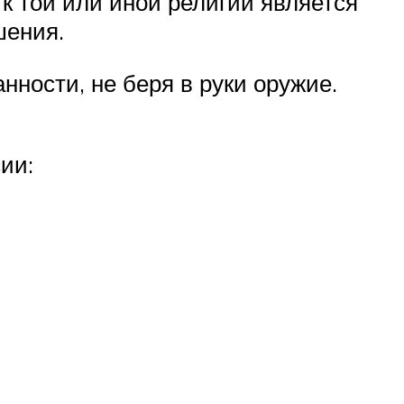
к той или иной религии является
шения.
ности, не беря в руки оружие.
сии: