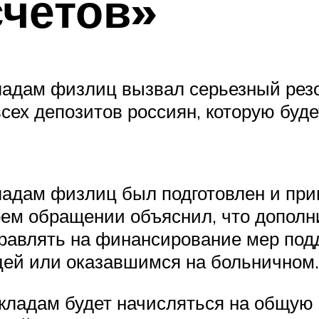
счетов»
кладам физлиц вызвал серьезный резо
сех депозитов россиян, которую буд
кладам физлиц был подготовлен и пр
оем обращении объяснил, что дополн
равлять на финансирование мер подд
цей или оказавшимся на больничном.
кладам будет начисляться на общую 