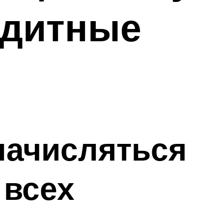
едитные
начисляться
 всех