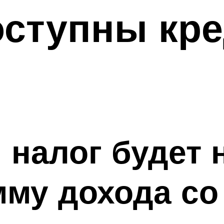
оступны кр
налог будет 
му дохода со