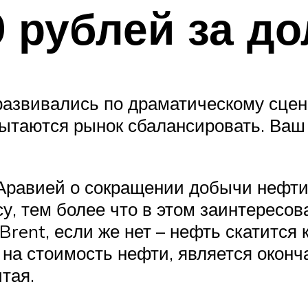
0 рублей за д
развивались по драматическому сце
таются рынок сбалансировать. Ваш 
Аравией о сокращении добычи нефти 
су, тем более что в этом заинтерес
Brent, если же нет – нефть скатится
а стоимость нефти, является оконч
тая.