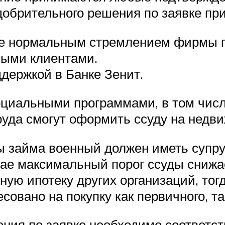
добрительного решения по заявке пр
не нормальным стремлением фирмы п
ными клиентами.
ддержкой в Банке Зенит.
оциальными программами, в том числ
руда смогут оформить ссуду на недв
 займа военный должен иметь супруг
ае максимальный порог ссуды снижает
ую ипотеку других организаций, тогд
овано на покупку как первичного, та
ения по заявке необходимо соответс