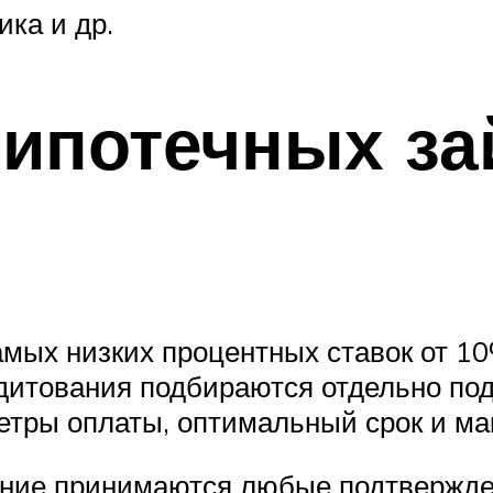
ка и др.
ипотечных за
амых низких процентных ставок от 1
дитования подбираются отдельно под 
етры оплаты, оптимальный срок и м
мание принимаются любые подтвержд