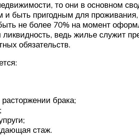
недвижимости, то они в основном сво
м и быть пригодным для проживания,
быть не более 70% на момент оформл
 ликвидность, ведь жилье служит пр
тных обязательств.
ется:
 расторжении брака;
;
упруги;
ждающая стаж.